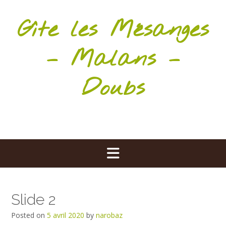
Skip
to
Gîte les Mésanges
content
– Malans –
Doubs
Slide 2
Posted on
5 avril 2020
by
narobaz