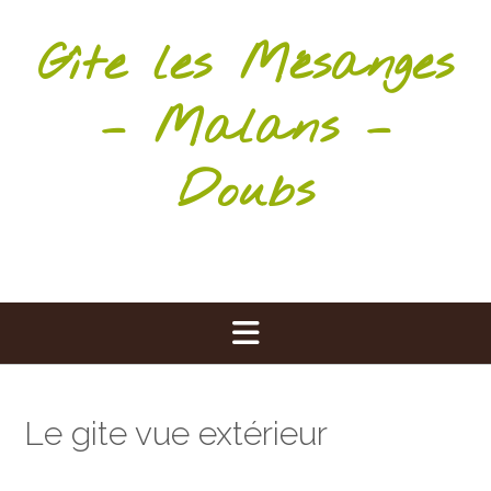
Skip
to
Gîte les Mésanges
content
– Malans –
Doubs
Le gite vue extérieur