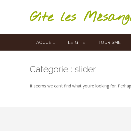
Skip
to
Gîte les Mésan
content
ACCUEIL
LE GITE
TOURISME
Catégorie :
slider
It seems we can’t find what you’re looking for. Perha