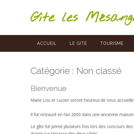
Skip
to
Gîte les Mésan
content
ACCUEIL
LE GITE
TOURISME
Catégorie :
Non classé
Bienvenue
Marie Lou et Lucien seront heureux de vous accueilli
Il fut restauré en l’an 2000 dans une ancienne maison
Le gîte fut primé plusieurs fois lors des concours des 
donne sur terrasse des deux côtés.