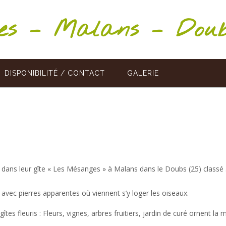
ges – Malans – Dou
DISPONIBILITÉ / CONTACT
GALERIE
r dans leur gîte « Les Mésanges » à Malans dans le Doubs (25) classé
 avec pierres apparentes où viennent s’y loger les oiseaux.
gîtes fleuris : Fleurs, vignes, arbres fruitiers, jardin de curé ornent l