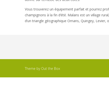
Vous trouverez un équipement parfait et pourrez profi
champignons à la fin d’été. Malans est un village rura
d’un triangle géographique Ornans, Quingey, Levier, o
Theme by
Out the Box